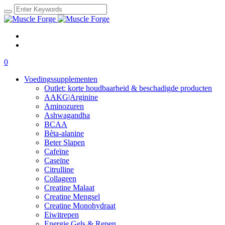
0
Voedingssupplementen
Outlet: korte houdbaarheid & beschadigde producten
AAKG|Arginine
Aminozuren
Ashwagandha
BCAA
Bèta-alanine
Beter Slapen
Cafeïne
Caseïne
Citrulline
Collageen
Creatine Malaat
Creatine Mengsel
Creatine Monohydraat
Eiwitrepen
Energie Gels & Repen