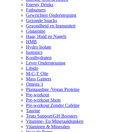
Energy Drinks
Fatburners
Gewrichten Ondersteuning
Gezonde Snacks
Gezondheid en Immuniteit
Glutamine
Haar, Huid en Nagels
HMB
Hydro Isolate
Isotonics
Koolhydraten
Lever Ondersteuning
Libido
M-C-T Olie
Mass Gainers
Omega 3
Plantaardige /Vegan Proteïne
Pre-workout
Pre-workout Shots
Pre-workout Zonder Cafeïne
Taurine
Testo Support/GH Boosters
Vitamine- En Mineraaldranken
Vitaminen & Mineralen
Voor de Pomp