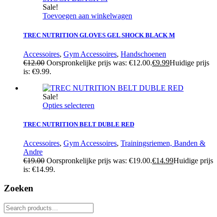
Sale!
Toevoegen aan winkelwagen
TREC NUTRITION GLOVES GEL SHOCK BLACK M
Accessoires
,
Gym Accessoires
,
Handschoenen
€
12.00
Oorspronkelijke prijs was: €12.00.
€
9.99
Huidige prijs
is: €9.99.
Sale!
Opties selecteren
TREC NUTRITION BELT DUBLE RED
Accessoires
,
Gym Accessoires
,
Trainingsriemen, Banden &
Andre
€
19.00
Oorspronkelijke prijs was: €19.00.
€
14.99
Huidige prijs
is: €14.99.
Zoeken