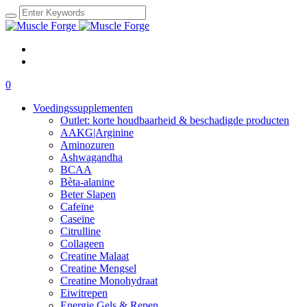
0
Voedingssupplementen
Outlet: korte houdbaarheid & beschadigde producten
AAKG|Arginine
Aminozuren
Ashwagandha
BCAA
Bèta-alanine
Beter Slapen
Cafeïne
Caseïne
Citrulline
Collageen
Creatine Malaat
Creatine Mengsel
Creatine Monohydraat
Eiwitrepen
Energie Gels & Repen