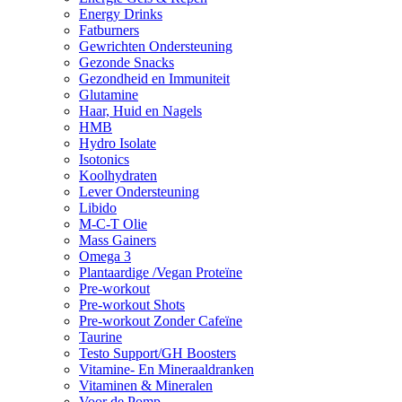
Energy Drinks
Fatburners
Gewrichten Ondersteuning
Gezonde Snacks
Gezondheid en Immuniteit
Glutamine
Haar, Huid en Nagels
HMB
Hydro Isolate
Isotonics
Koolhydraten
Lever Ondersteuning
Libido
M-C-T Olie
Mass Gainers
Omega 3
Plantaardige /Vegan Proteïne
Pre-workout
Pre-workout Shots
Pre-workout Zonder Cafeïne
Taurine
Testo Support/GH Boosters
Vitamine- En Mineraaldranken
Vitaminen & Mineralen
Voor de Pomp