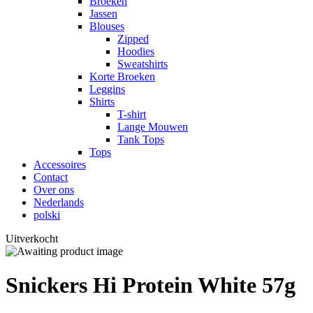
Broeken
Jassen
Blouses
Zipped
Hoodies
Sweatshirts
Korte Broeken
Leggins
Shirts
T-shirt
Lange Mouwen
Tank Tops
Tops
Accessoires
Contact
Over ons
Nederlands
polski
Uitverkocht
Snickers Hi Protein White 57g