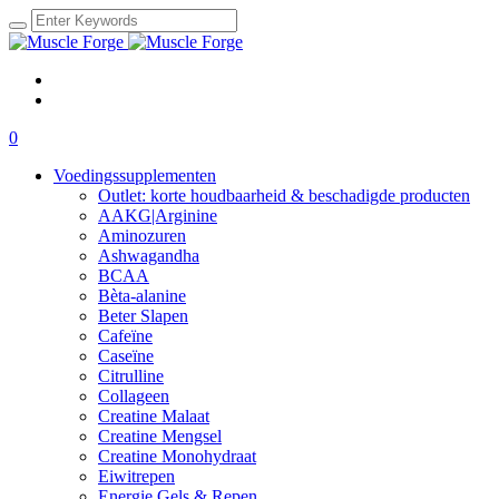
0
Voedingssupplementen
Outlet: korte houdbaarheid & beschadigde producten
AAKG|Arginine
Aminozuren
Ashwagandha
BCAA
Bèta-alanine
Beter Slapen
Cafeïne
Caseïne
Citrulline
Collageen
Creatine Malaat
Creatine Mengsel
Creatine Monohydraat
Eiwitrepen
Energie Gels & Repen