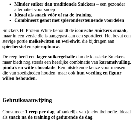
Minder suiker dan traditionele Snickers
– een gezonder
alternatief voor snoep
Ideaal als snack vóór of na de training
Combineert genot met spierondersteunende voordelen
Snickers Hi Protein White behoudt de
iconische Snickers-smaak
,
maar in een versie die is aangepast aan een sportdieet. Het bevat een
stevige portie
melkeiwitten en wei-eiwit
, die bijdragen aan
spierherstel
en
spieropbouw
.
De reep heeft een
lager suikergehalte
dan de klassieke Snickers,
maar biedt nog steeds een heerlijke combinatie van
karamelvulling,
pinda’s en witte chocolade
. Een uitstekende keuze voor mensen
die van zoetigheden houden, maar ook
hun voeding en figuur
willen behouden
.
Gebruiksaanwijzing
Consumeer
1 reep per dag
, afhankelijk van je eiwitbehoefte. Ideaal
als
snack na de training of gedurende de dag
.