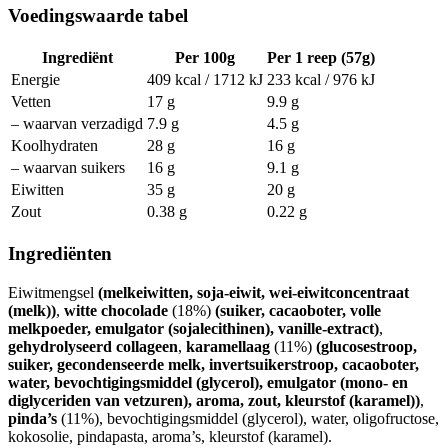
Voedingswaarde tabel
Ingrediënt
Per 100g
Per 1 reep (57g)
Energie
409 kcal / 1712 kJ
233 kcal / 976 kJ
Vetten
17 g
9.9 g
– waarvan verzadigd
7.9 g
4.5 g
Koolhydraten
28 g
16 g
– waarvan suikers
16 g
9.1 g
Eiwitten
35 g
20 g
Zout
0.38 g
0.22 g
Ingrediënten
Eiwitmengsel
(melkeiwitten, soja-eiwit, wei-eiwitconcentraat
(melk))
,
witte chocolade
(18%)
(suiker, cacaoboter, volle
melkpoeder, emulgator (sojalecithinen), vanille-extract)
,
gehydrolyseerd collageen
,
karamellaag
(11%)
(glucosestroop,
suiker, gecondenseerde melk, invertsuikerstroop, cacaoboter,
water, bevochtigingsmiddel (glycerol), emulgator (mono- en
diglyceriden van vetzuren), aroma, zout, kleurstof (karamel))
,
pinda’s
(11%), bevochtigingsmiddel (glycerol), water, oligofructose,
kokosolie, pindapasta, aroma’s, kleurstof (karamel).