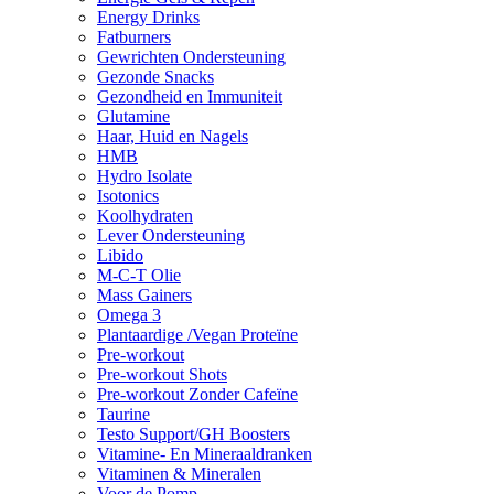
Energy Drinks
Fatburners
Gewrichten Ondersteuning
Gezonde Snacks
Gezondheid en Immuniteit
Glutamine
Haar, Huid en Nagels
HMB
Hydro Isolate
Isotonics
Koolhydraten
Lever Ondersteuning
Libido
M-C-T Olie
Mass Gainers
Omega 3
Plantaardige /Vegan Proteïne
Pre-workout
Pre-workout Shots
Pre-workout Zonder Cafeïne
Taurine
Testo Support/GH Boosters
Vitamine- En Mineraaldranken
Vitaminen & Mineralen
Voor de Pomp