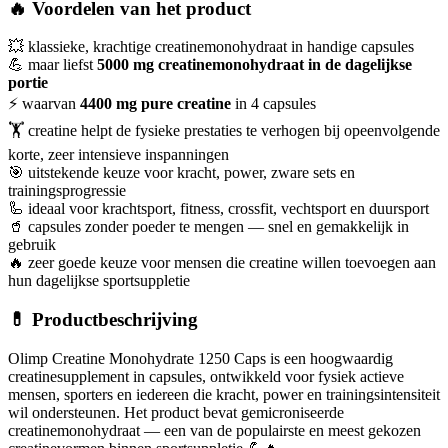
🔥 Voordelen van het product
💥 klassieke, krachtige creatinemonohydraat in handige capsules
💪 maar liefst
5000 mg creatinemonohydraat in de dagelijkse
portie
⚡ waarvan
4400 mg pure creatine
in 4 capsules
🏋️ creatine helpt de fysieke prestaties te verhogen bij opeenvolgende
korte, zeer intensieve inspanningen
🎯 uitstekende keuze voor kracht, power, zware sets en
trainingsprogressie
🦾 ideaal voor krachtsport, fitness, crossfit, vechtsport en duursport
🥤 capsules zonder poeder te mengen — snel en gemakkelijk in
gebruik
🔥 zeer goede keuze voor mensen die creatine willen toevoegen aan
hun dagelijkse sportsuppletie
💊 Productbeschrijving
Olimp Creatine Monohydrate 1250 Caps is een hoogwaardig
creatinesupplement in capsules, ontwikkeld voor fysiek actieve
mensen, sporters en iedereen die kracht, power en trainingsintensiteit
wil ondersteunen. Het product bevat gemicroniseerde
creatinemonohydraat — een van de populairste en meest gekozen