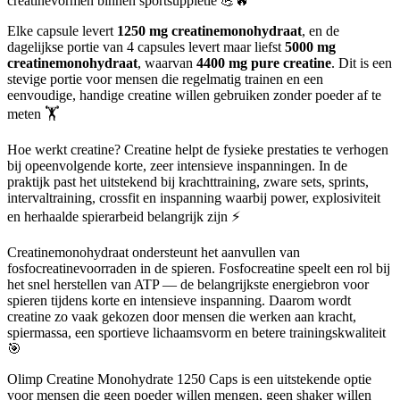
creatinevormen binnen sportsuppletie 💪🔥
Elke capsule levert
1250 mg creatinemonohydraat
, en de
dagelijkse portie van 4 capsules levert maar liefst
5000 mg
creatinemonohydraat
, waarvan
4400 mg pure creatine
. Dit is een
stevige portie voor mensen die regelmatig trainen en een
eenvoudige, handige creatine willen gebruiken zonder poeder af te
meten 🏋️
Hoe werkt creatine? Creatine helpt de fysieke prestaties te verhogen
bij opeenvolgende korte, zeer intensieve inspanningen. In de
praktijk past het uitstekend bij krachttraining, zware sets, sprints,
intervaltraining, crossfit en inspanning waarbij power, explosiviteit
en herhaalde spierarbeid belangrijk zijn ⚡
Creatinemonohydraat ondersteunt het aanvullen van
fosfocreatinevoorraden in de spieren. Fosfocreatine speelt een rol bij
het snel herstellen van ATP — de belangrijkste energiebron voor
spieren tijdens korte en intensieve inspanning. Daarom wordt
creatine zo vaak gekozen door mensen die werken aan kracht,
spiermassa, een sportieve lichaamsvorm en betere trainingskwaliteit
🎯
Olimp Creatine Monohydrate 1250 Caps is een uitstekende optie
voor mensen die geen poeder willen mengen, geen shaker willen