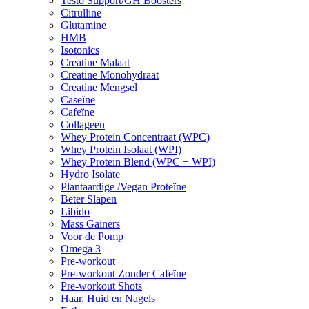
Testo Support/GH Boosters
Citrulline
Glutamine
HMB
Isotonics
Creatine Malaat
Creatine Monohydraat
Creatine Mengsel
Caseïne
Cafeïne
Collageen
Whey Protein Concentraat (WPC)
Whey Protein Isolaat (WPI)
Whey Protein Blend (WPC + WPI)
Hydro Isolate
Plantaardige /Vegan Proteïne
Beter Slapen
Libido
Mass Gainers
Voor de Pomp
Omega 3
Pre-workout
Pre-workout Zonder Cafeïne
Pre-workout Shots
Haar, Huid en Nagels