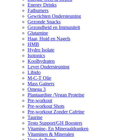
Energy Drinks
Fatburners
Gewrichten Ondersteuning
Gezonde Snacks
Gezondheid en Immuniteit
Glutamine
Haar, Huid en Nagels
HMB
Hydro Isolate
Isotonics
Koolhydraten
Lever Ondersteuning
Libido
M-C-T Olie
Mass Gainers
Omega 3
Plantaardige /Vegan Proteïne
Pre-workout
Pre-workout Shots
Pre-workout Zonder Cafeïne
Taurine
Testo Support/GH Boosters
Vitamine- En Mineraaldranken
Vitaminen & Mineralen
Voor de Pomp