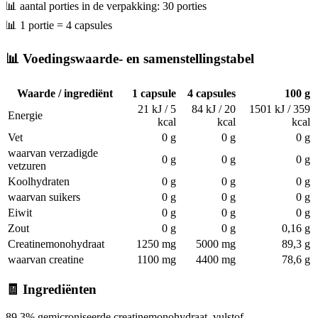
📊 aantal porties in de verpakking: 30 porties
📊 1 portie = 4 capsules
📊 Voedingswaarde- en samenstellingstabel
Waarde / ingrediënt
1 capsule
4 capsules
100 g
21 kJ / 5
84 kJ / 20
1501 kJ / 359
Energie
kcal
kcal
kcal
Vet
0 g
0 g
0 g
waarvan verzadigde
0 g
0 g
0 g
vetzuren
Koolhydraten
0 g
0 g
0 g
waarvan suikers
0 g
0 g
0 g
Eiwit
0 g
0 g
0 g
Zout
0 g
0 g
0,16 g
Creatinemonohydraat
1250 mg
5000 mg
89,3 g
waarvan creatine
1100 mg
4400 mg
78,6 g
🧾 Ingrediënten
89,3% gemicroniseerde creatinemonohydraat, vulstof —