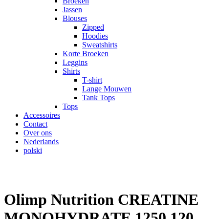
Broeken
Jassen
Blouses
Zipped
Hoodies
Sweatshirts
Korte Broeken
Leggins
Shirts
T-shirt
Lange Mouwen
Tank Tops
Tops
Accessoires
Contact
Over ons
Nederlands
polski
Olimp Nutrition CREATINE
MONOHYDRATE 1250 120