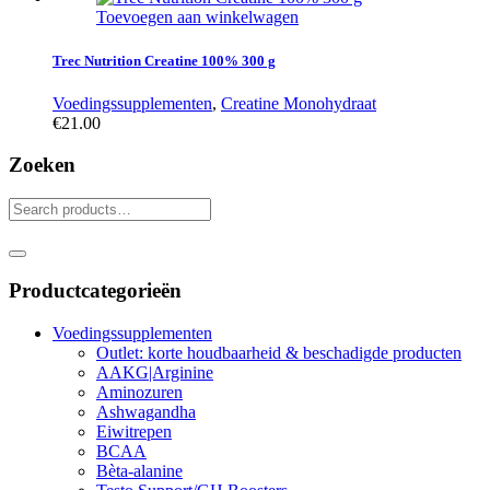
Toevoegen aan winkelwagen
Trec Nutrition Creatine 100% 300 g
Voedingssupplementen
,
Creatine Monohydraat
€
21.00
Zoeken
Productcategorieën
Voedingssupplementen
Outlet: korte houdbaarheid & beschadigde producten
AAKG|Arginine
Aminozuren
Ashwagandha
Eiwitrepen
BCAA
Bèta-alanine