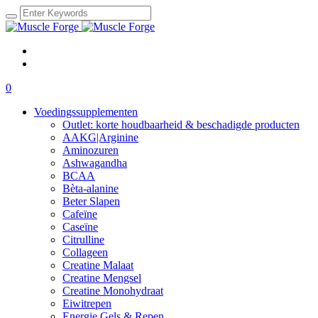
0
Voedingssupplementen
Outlet: korte houdbaarheid & beschadigde producten
AAKG|Arginine
Aminozuren
Ashwagandha
BCAA
Bèta-alanine
Beter Slapen
Cafeïne
Caseïne
Citrulline
Collageen
Creatine Malaat
Creatine Mengsel
Creatine Monohydraat
Eiwitrepen
Energie Gels & Repen