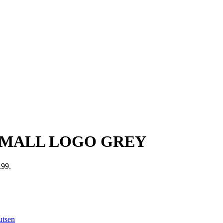
 SMALL LOGO GREY
.99.
utsen