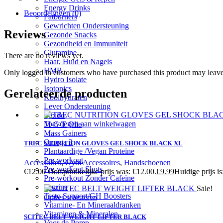
Energy Drinks
Beoordelingen (0)
Fatburners
Gewrichten Ondersteuning
Reviews
Gezonde Snacks
Gezondheid en Immuniteit
Glutamine
There are no reviews yet.
Haar, Huid en Nagels
HMB
Only logged in customers who have purchased this product may leave
Hydro Isolate
Isotonics
Gerelateerde producten
Koolhydraten
Lever Ondersteuning
Libido
Toevoegen aan winkelwagen
M-C-T Olie
Mass Gainers
Omega 3
TREC NUTRITION GLOVES GEL SHOCK BLACK XL
Plantaardige /Vegan Proteïne
Pre-workout
Accessoires
,
Gym Accessoires
,
Handschoenen
Pre-workout Shots
€
12.00
Oorspronkelijke prijs was: €12.00.
€
9.99
Huidige prijs is
Pre-workout Zonder Cafeïne
Taurine
Sale!
Testo Support/GH Boosters
Opties selecteren
Vitamine- En Mineraaldranken
Vitaminen & Mineralen
SCITEC BELT WEIGHT LIFTER BLACK
Voor de Pomp