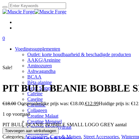
0
Voedingssupplementen
Outlet: korte houdbaarheid & beschadigde producten
AAKG|Arginine
Aminozuren
Sale!
Ashwagandha
BCAA
Bèta-alanine
PIT BULL BEANIE BOBBLE
Beter Slapen
Cafeïne
Caseïne
€
18.00
Oorspronkelijke prijs was: €18.00.
€
12.99
Huidige prijs is: €12
Citrulline
Collageen
1 op voorraad
Creatine Malaat
Creatine Mengsel
PIT BULL BEANIE BOBBLE SMALL LOGO GREY aantal
Creatine Monohydraat
Toevoegen aan winkelwagen
Eiwitrepen
Categories:
Accessoires
,
Caps & Mutsen
,
Street Accessories
,
Winterm
Energie Gels & Repen