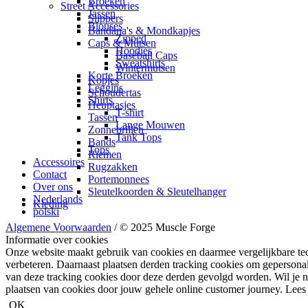
Broeken
Street Accessories
Jassen
Slippers
Blouses
Bandana's & Mondkapjes
Zipped
Caps & Mutsen
Hoodies
Baseball Caps
Sweatshirts
Wintermutsen
Korte Broeken
Kopjes
Leggins
Schoudertas
Shirts
Heuptasjes
T-shirt
Tassen
Lange Mouwen
Zonnebrillen
Tank Tops
Bands
Tops
Riemen
Accessoires
Rugzakken
Contact
Portemonnees
Over ons
Sleutelkoorden & Sleutelhanger
Nederlands
Kleding
polski
Algemene Voorwaarden
/ © 2025 Muscle Forge
Informatie over cookies
Onze website maakt gebruik van cookies en daarmee vergelijkbare te
verbeteren. Daarnaast plaatsen derden tracking cookies om gepersonal
van deze tracking cookies door deze derden gevolgd worden. Wil je nie
plaatsen van cookies door jouw gehele online customer journey. Lees
OK