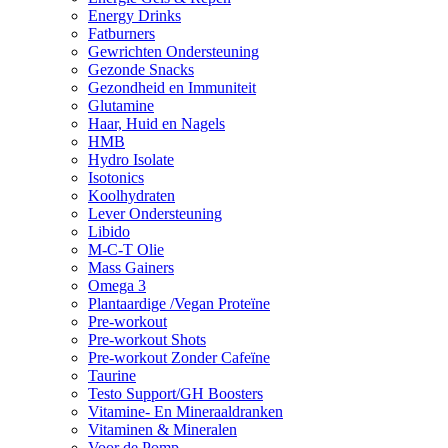
Energy Drinks
Fatburners
Gewrichten Ondersteuning
Gezonde Snacks
Gezondheid en Immuniteit
Glutamine
Haar, Huid en Nagels
HMB
Hydro Isolate
Isotonics
Koolhydraten
Lever Ondersteuning
Libido
M-C-T Olie
Mass Gainers
Omega 3
Plantaardige /Vegan Proteïne
Pre-workout
Pre-workout Shots
Pre-workout Zonder Cafeïne
Taurine
Testo Support/GH Boosters
Vitamine- En Mineraaldranken
Vitaminen & Mineralen
Voor de Pomp