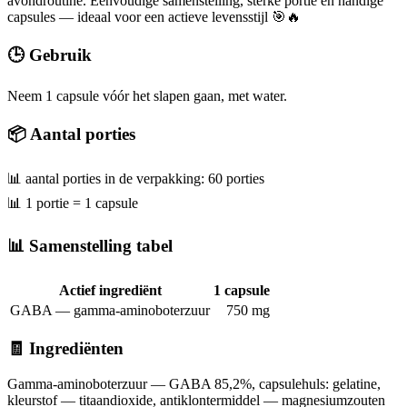
avondroutine. Eenvoudige samenstelling, sterke portie en handige
capsules — ideaal voor een actieve levensstijl 🎯🔥
🕒 Gebruik
Neem 1 capsule vóór het slapen gaan, met water.
📦 Aantal porties
📊 aantal porties in de verpakking: 60 porties
📊 1 portie = 1 capsule
📊 Samenstelling tabel
Actief ingrediënt
1 capsule
GABA — gamma-aminoboterzuur
750 mg
🧾 Ingrediënten
Gamma-aminoboterzuur — GABA 85,2%, capsulehuls: gelatine,
kleurstof — titaandioxide, antiklontermiddel — magnesiumzouten