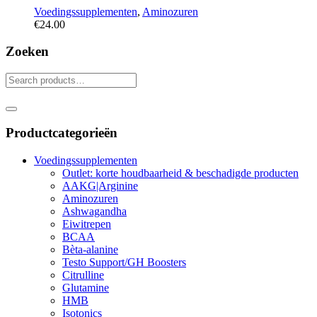
Voedingssupplementen
,
Aminozuren
€
24.00
Zoeken
Productcategorieën
Voedingssupplementen
Outlet: korte houdbaarheid & beschadigde producten
AAKG|Arginine
Aminozuren
Ashwagandha
Eiwitrepen
BCAA
Bèta-alanine
Testo Support/GH Boosters
Citrulline
Glutamine
HMB
Isotonics