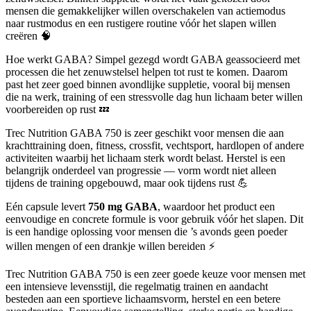
mensen die gemakkelijker willen overschakelen van actiemodus
naar rustmodus en een rustigere routine vóór het slapen willen
creëren 🧠
Hoe werkt GABA? Simpel gezegd wordt GABA geassocieerd met
processen die het zenuwstelsel helpen tot rust te komen. Daarom
past het zeer goed binnen avondlijke suppletie, vooral bij mensen
die na werk, training of een stressvolle dag hun lichaam beter willen
voorbereiden op rust 💤
Trec Nutrition GABA 750 is zeer geschikt voor mensen die aan
krachttraining doen, fitness, crossfit, vechtsport, hardlopen of andere
activiteiten waarbij het lichaam sterk wordt belast. Herstel is een
belangrijk onderdeel van progressie — vorm wordt niet alleen
tijdens de training opgebouwd, maar ook tijdens rust 💪
Eén capsule levert
750 mg GABA
, waardoor het product een
eenvoudige en concrete formule is voor gebruik vóór het slapen. Dit
is een handige oplossing voor mensen die ’s avonds geen poeder
willen mengen of een drankje willen bereiden ⚡
Trec Nutrition GABA 750 is een zeer goede keuze voor mensen met
een intensieve levensstijl, die regelmatig trainen en aandacht
besteden aan een sportieve lichaamsvorm, herstel en een betere