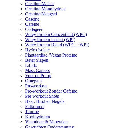
Creatine Malaat
Creatine Monohydraat
Creatine Mengsel
Caseïne
Cafeïne
Collageen
Whey Protein Concentraat (WPC)
Whey Protein Isolaat (WPI)
Whey Protein Blend (WPC + WPI)
Hydro Isolate
Plantaardige /Vegan Proteïne
Beter Slapen
Libido
Mass Gainers
Voor de Pomp
Omega 3
Pre-workout
Pre-workout Zonder Cafeïne
Pre-workout Shots
Haar, Huid en Nagels
Fatburners
Taurine
Koolhydraten
Vitaminen & Mineralen
Gewrichten Ondersteuning