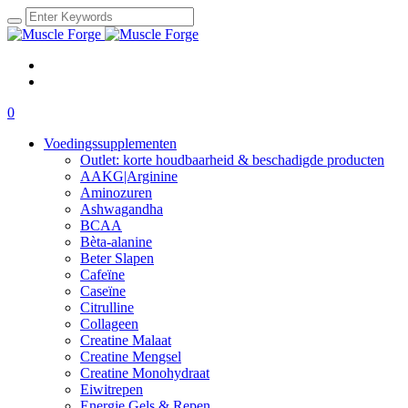
0
Voedingssupplementen
Outlet: korte houdbaarheid & beschadigde producten
AAKG|Arginine
Aminozuren
Ashwagandha
BCAA
Bèta-alanine
Beter Slapen
Cafeïne
Caseïne
Citrulline
Collageen
Creatine Malaat
Creatine Mengsel
Creatine Monohydraat
Eiwitrepen
Energie Gels & Repen