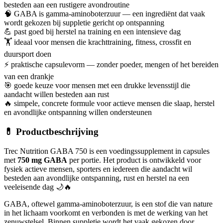
besteden aan een rustigere avondroutine
🧠 GABA is gamma-aminoboterzuur — een ingrediënt dat vaak
wordt gekozen bij suppletie gericht op ontspanning
💪 past goed bij herstel na training en een intensieve dag
🏋️ ideaal voor mensen die krachttraining, fitness, crossfit en
duursport doen
⚡ praktische capsulevorm — zonder poeder, mengen of het bereiden
van een drankje
🎯 goede keuze voor mensen met een drukke levensstijl die
aandacht willen besteden aan rust
🔥 simpele, concrete formule voor actieve mensen die slaap, herstel
en avondlijke ontspanning willen ondersteunen
💊 Productbeschrijving
Trec Nutrition GABA 750 is een voedingssupplement in capsules
met
750 mg GABA
per portie. Het product is ontwikkeld voor
fysiek actieve mensen, sporters en iedereen die aandacht wil
besteden aan avondlijke ontspanning, rust en herstel na een
veeleisende dag 🌙🔥
GABA, oftewel gamma-aminoboterzuur, is een stof die van nature
in het lichaam voorkomt en verbonden is met de werking van het
zenuwstelsel. Binnen suppletie wordt het vaak gekozen door