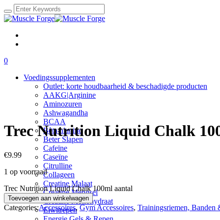
0
Voedingssupplementen
Outlet: korte houdbaarheid & beschadigde producten
AAKG|Arginine
Aminozuren
Ashwagandha
BCAA
Trec Nutrition Liquid Chalk 10
Bèta-alanine
Beter Slapen
Cafeïne
€
9.99
Caseïne
Citrulline
1 op voorraad
Collageen
Creatine Malaat
Trec Nutrition Liquid Chalk 100ml aantal
Creatine Mengsel
Toevoegen aan winkelwagen
Creatine Monohydraat
Categories:
Accessoires
,
Gym Accessoires
,
Trainingsriemen, Banden
Eiwitrepen
Energie Gels & Repen