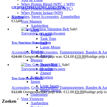
Whey Protein Blend (WPC + WPI)
CIEMNA STREFA SUNGLASSES PINK
Whey Protein Concentraat (WPC)
Whey Protein Isolaat (WPI)
Accessoires
,
Street Accessories
,
Zonnebrillen
Kleding
€
12.00
Voor Mannen
Aanbieding
Sale!
Shirts
Toevoegen aan winkelwagen
T-shirts
Tank Tops
Polo
Trec Nutrition Slimming Belt
Lange Mouw
Broeken
Accessoires
,
Gym Accessoires
,
Trainingsriemen, Banden & An
Joggers
€
24.00
Oorspronkelijke prijs was: €24.00.
€
19.99
Huidige prijs 
Blouses
Sweatshirts
Sale!
Hoodies
Toevoegen aan winkelwagen
Zipped
Korte Broeken
Trec Grip Heavy Red L
Jassen
Lente Jassen
Accessoires
,
Gym Accessoires
,
Trainingsriemen, Banden & An
Winter Jassen
€
12.00
Oorspronkelijke prijs was: €12.00.
€
9.99
Huidige prijs is
Ondergoed
Voor Vrouwen
Zoeken
Aanbieding