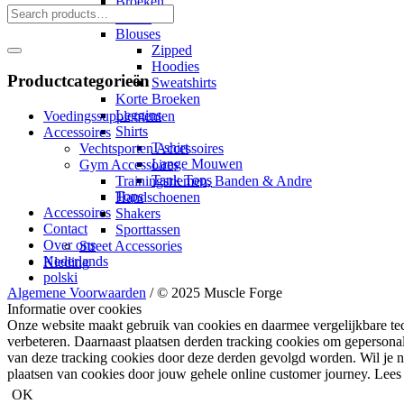
Broeken
Jassen
Blouses
Zipped
Hoodies
Productcategorieën
Sweatshirts
Korte Broeken
Leggins
Voedingssupplementen
Shirts
Accessoires
T-shirt
Vechtsporten Accessoires
Lange Mouwen
Gym Accessoires
Tank Tops
Trainingsriemen, Banden & Andre
Tops
Handschoenen
Accessoires
Shakers
Contact
Sporttassen
Over ons
Street Accessories
Nederlands
Kleding
polski
Algemene Voorwaarden
/ © 2025 Muscle Forge
Informatie over cookies
Onze website maakt gebruik van cookies en daarmee vergelijkbare te
verbeteren. Daarnaast plaatsen derden tracking cookies om gepersonal
van deze tracking cookies door deze derden gevolgd worden. Wil je nie
plaatsen van cookies door jouw gehele online customer journey. Lees
OK