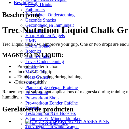
Beschrijving
Energy Drinks
Fatburners
Beschrijving
Gewrichten Ondersteuning
Gezonde Snacks
Gezondheid en Immuniteit
Trec Nutrition Liquid Chalk Gr
Glutamine
Haar, Huid en Nagels
HMB
Trec Liquid Chalk will improve your grip. One or two drops are enough
Hydro Isolate
Isotonics
MAGNESIA IN LIQUID:
Koolhydraten
Lever Ondersteuning
– Provides better friction
Libido
– Increases hand grip
M-C-T Olie
– Eliminates sweating during training
Mass Gainers
-Dries out quickly
Omega 3
Plantaardige /Vegan Proteïne
Remember that subsequent applications of magnesia during training mu
Pre-workout
humidity.
Pre-workout Shots
Pre-workout Zonder Cafeïne
Gerelateerde producten
Taurine
Testo Support/GH Boosters
Vitamine- En Mineraaldranken
Vitaminen & Mineralen
Toevoegen aan winkelwagen
Voor de Pomp