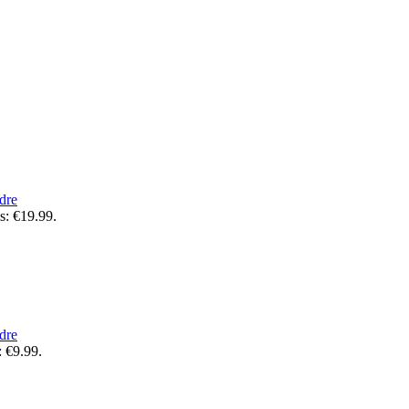
dre
is: €19.99.
dre
: €9.99.